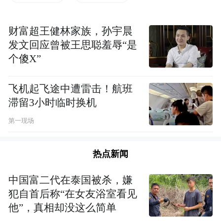
财富超王健林家族，孙宇晨
发文回应曾被王思聪羞辱“是
个傻X”
飞机起飞途中遭雷击！航班
滞留3小时临时换机
第一现场
池小燕向沙特旅游部介绍凤凰网情况。
热点新闻
Mahmoud S.Abduhadi则期待通过凤凰对全球
中国富二代在泰国被杀，嫌
华人产生影响，在沙特看到更多来自世界各
犯自首后称“在女友浴室看见
地的华人游客。
他”，真相却没这么简单