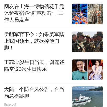
网友在上海一博物馆花千元
体验夜宿遇“鼾声攻击”，工
作人员发声
伊朗军官下令：如果美军踏
上我国领土，就砍掉他们
脚！
王菲57岁生日当天，谢霆锋
隔空说3次生日快乐
大陆一个防台风公告，台当
局急得跳脚
海峡锐评