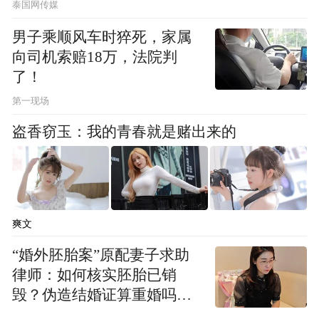
泰国网传媒
会谈中，池小燕着重介绍了凤凰卫视、凤凰
网的主要特色和全球华语受众资源，并分别
男子乘顺风车时猝死，家属
向司机索赔18万，法院判
就跨文化传播和旅游资源宣推等话题交换了
了！
观点。她表示，凤凰希望以媒体的力量让全
第一现场
球华人了解、接近并助力沙特实现2030愿
景。
盗香窃玉：我的青春就是赌出来的
“特别声明：以上作品内容(包括在内的视频、图片或音
频)为凤凰网旗下自媒体平台“大风号”用户上传并发
布，本平台仅提供信息存储空间服务。
Notice: The content above (including the videos,
爽文
pictures and audios if any) is uploaded and posted
“婚外胚胎案”原配妻子求助
by the user of Dafeng Hao, which is a social media
platform and merely provides information storage
律师：如何核实胚胎已销
space services.”
毁？伪造结婚证算重婚吗？
医院的责任边界在哪？