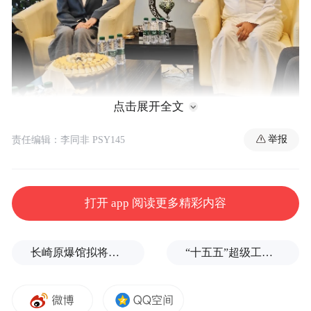
点击展开全文
Abdulehaman Al-Omari（中）与凤凰网团队会谈。
举报
责任编辑：李同非 PSY145
Abdulehaman Al-Omari热情推介了沙特的广
袤疆域、地理风貌和多样美食，并与凤凰网
打开 app 阅读更多精彩内容
团队就全媒体传播与AI技术运用、“指南针”
计划的中文场景等内容展开探讨。
长崎原爆馆拟将南京大屠杀改为南京事件，有日本民众现场质疑
“十五五”超级工程来了，这是国家级押宝