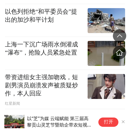
以色列拒绝“和平委员会”提
出的加沙和平计划
上海一下沉广场雨水倒灌成
“瀑布”，抢险人员紧急处置
带资进组女主强加吻戏，短
剧男演员崩溃发声被质疑炒
作，本人回应
​红星新闻
以“芝”为媒 云端赋能 第三届高
2
打开
黎贡山灵芝节暨助企带农短视频
幕