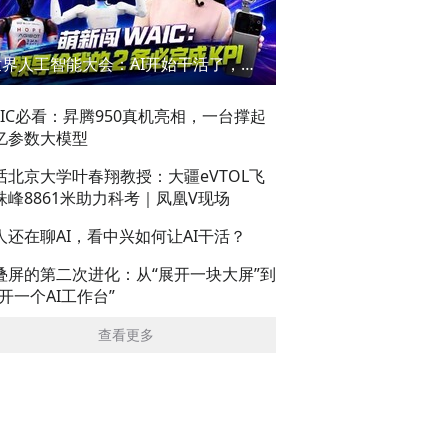
世界人工智能大会：AI开始干活了，但到底干的怎么样？萌新闯WAIC
AIC必看：昇腾950真机亮相，一台撑起
亿参数大模型
话北京大学叶春翔教授：大疆eVTOL飞
珠峰8861米助力科考｜凤凰V现场
人还在聊AI，看中兴如何让AI干活？
叠屏的第二次进化：从“展开一块大屏”到
展开一个AI工作台”
查看更多