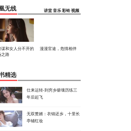
凰无线
讲堂
音乐
彩铃
视频
智谋和女人分不开的
漫漫官途，危情相伴
场之路
书精选
仕来运转-到穷乡僻壤历练三
年后起飞
无双赘婿：衣锦还乡，十里长
亭铺红妆