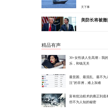
天下事
美防长将被撤
天下事
精品有声
伊朗议会议长
30+女性谈人生高潮：我
天下事
乐，和钱无关
28枚导弹零
最贫困、最混乱、最不为
注”的非洲，难上加难
天下事
富有统治权术的雍正到底
美媒：特朗普
些不为人知的秘密