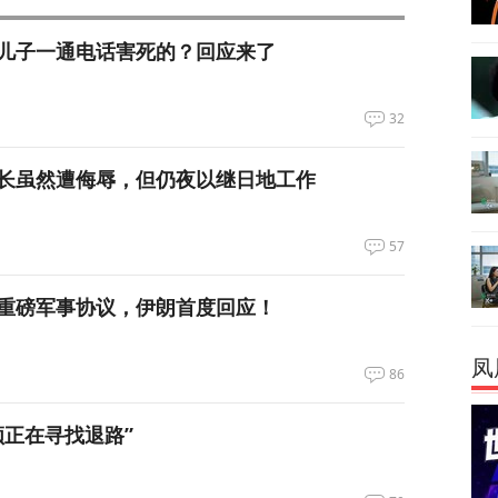
儿子一通电话害死的？回应来了
32
长虽然遭侮辱，但仍夜以继日地工作
57
重磅军事协议，伊朗首度回应！
凤
86
领正在寻找退路”