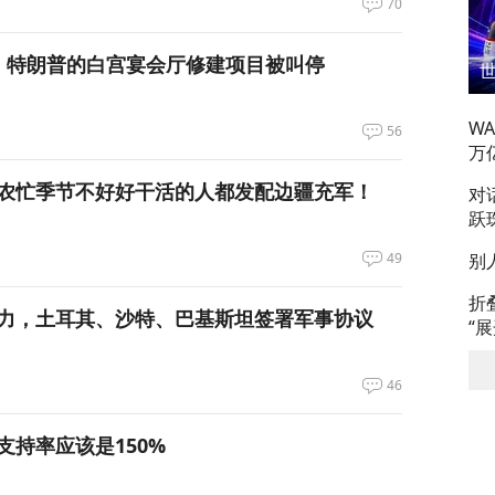
70
，特朗普的白宫宴会厅修建项目被叫停
W
56
万
农忙季节不好好干活的人都发配边疆充军！
对
跃
49
别
折
力，土耳其、沙特、巴基斯坦签署军事协议
“
46
支持率应该是150%