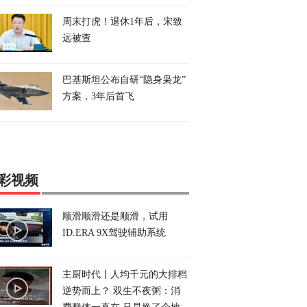
周末打虎！退休1年后，宋致
远被查
巴基斯坦公布自研“隐身枭龙”
方案，3年后首飞
彩视频
顺滑顺滑还是顺滑，试用
ID.ERA 9X驾驶辅助系统
主厨时代丨人均千元的大排档
逆势而上？ 双生不夜粥：消