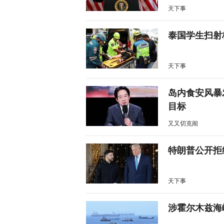
天下事
泰国学生扫射
天下事
岛内食安风暴
目标
又又切克闹
特朗普公开拒
天下事
涉霍尔木兹海