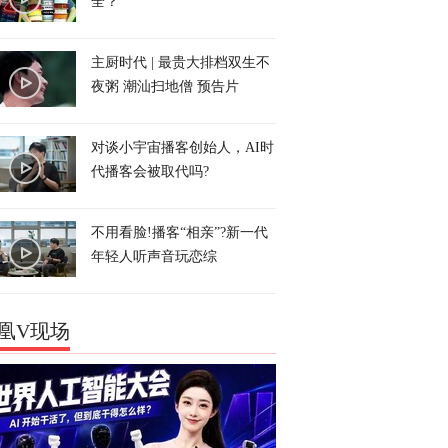
全？
主厨时代 | 最贵大排档双生不
夜粥 潮汕扫地僧 预告片
对谈小宇宙播客创始人，AI时
代播客会被取代吗?
不用看脸!播客“相亲”?新一代
年轻人听声音玩恋综
凰V现场