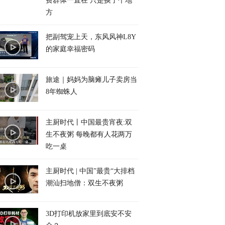
费群体一直在 只是换了个地
方
把副驾宠上天，东风风神L8Y
的家庭幸福密码
旅途｜妈妈为脑瘫儿子卖房当
8年蜘蛛人
主厨时代丨中国最贵宵夜:双
生不夜粥 每晚都有人花两万
吃一桌
主厨时代 | 中国”最贵“大排档
潮汕扫地僧：双生不夜粥
3D打印机放家里到底安不安