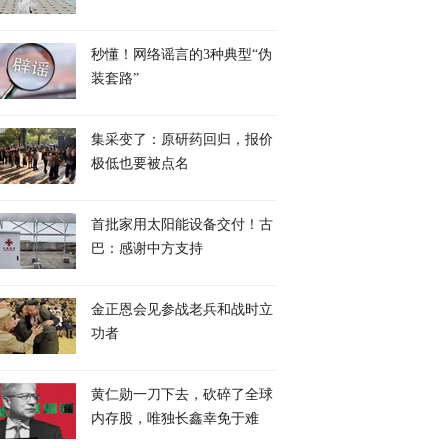
秒懂！网络谣言的3种典型“伪
装套路”
集采变了：原研药回归，报价
极低也要被点名
首批家用太阳能设备交付！古
巴：感谢中方支持
金正恩会见参战老兵和战时立
功者
黄仁勋一刀下去，砍碎了全球
内存股，唯独长鑫幸免于难