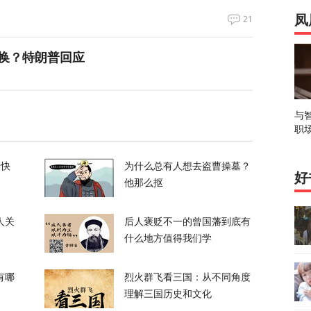
凤
21
换？特朗普回应
120
与
职
喊话：别再作秀了！
的快
为什么总有人想去盗曹操墓？
好
85
他那么抠
拦截！基辅防空失灵，西方靠不住了
人关
后人褒贬不一的曾国藩到底有
什么地方值得我们学
365
有哪
烈火群飞看三国：从不同角度
私下支持万斯参加下届美国大选
理解三国历史和文化