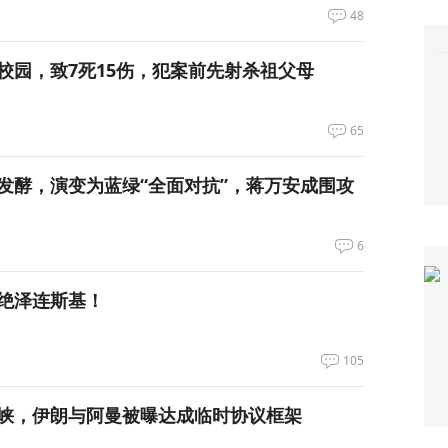
48
校园，致7死15伤，犯案前先射杀祖父母
65
发酵，演变为蓝绿“全面对抗”，蒋万安成围攻
6
绝泽连斯基！
105
峡，伊朗与阿曼被曝达成临时协议框架