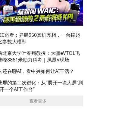
世界人工智能大会：AI开始干活了，但到底干的怎么样？萌新闯WAIC
AIC必看：昇腾950真机亮相，一台撑起
亿参数大模型
话北京大学叶春翔教授：大疆eVTOL飞
珠峰8861米助力科考｜凤凰V现场
人还在聊AI，看中兴如何让AI干活？
叠屏的第二次进化：从“展开一块大屏”到
展开一个AI工作台”
查看更多