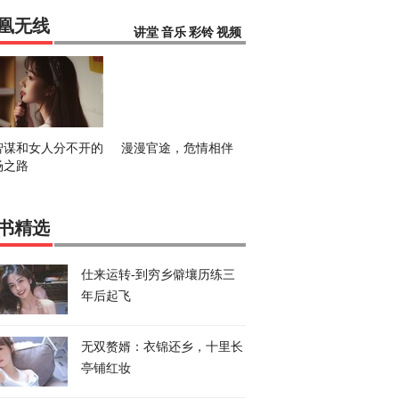
凰无线
讲堂
音乐
彩铃
视频
智谋和女人分不开的
漫漫官途，危情相伴
场之路
书精选
仕来运转-到穷乡僻壤历练三
年后起飞
无双赘婿：衣锦还乡，十里长
亭铺红妆