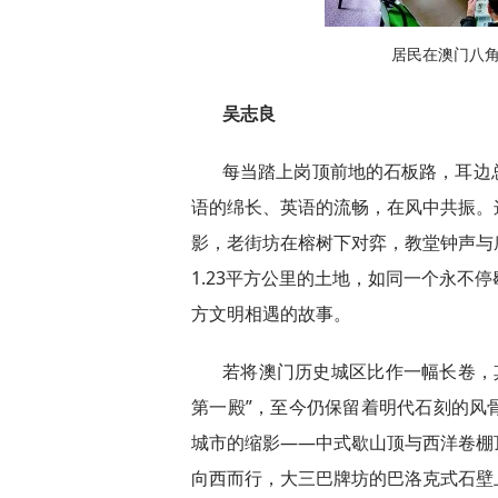
居民在澳门八
吴志良
每当踏上岗顶前地的石板路，耳边
语的绵长、英语的流畅，在风中共振。
影，老街坊在榕树下对弈，教堂钟声与
1.23平方公里的土地，如同一个永不
方文明相遇的故事。
若将澳门历史城区比作一幅长卷，其
第一殿”，至今仍保留着明代石刻的风
城市的缩影——中式歇山顶与西洋卷棚
向西而行，大三巴牌坊的巴洛克式石壁