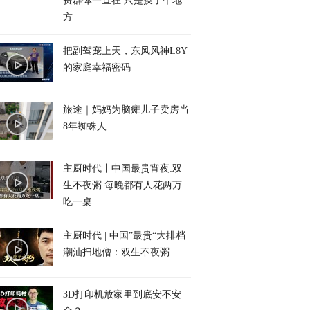
费群体一直在 只是换了个地
方
把副驾宠上天，东风风神L8Y
的家庭幸福密码
旅途｜妈妈为脑瘫儿子卖房当
8年蜘蛛人
主厨时代丨中国最贵宵夜:双
生不夜粥 每晚都有人花两万
吃一桌
主厨时代 | 中国”最贵“大排档
潮汕扫地僧：双生不夜粥
3D打印机放家里到底安不安