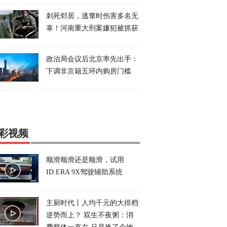
刺死邻居，逃窜时伤害多名无
辜！河南重大刑案嫌犯被抓获
政治局会议后北京率先出手：
下调非京籍五环内购房门槛
彩视频
顺滑顺滑还是顺滑，试用
ID.ERA 9X驾驶辅助系统
主厨时代丨人均千元的大排档
逆势而上？ 双生不夜粥：消