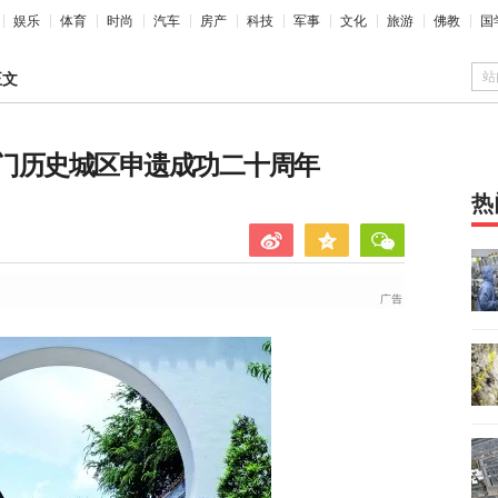
娱乐
体育
时尚
汽车
房产
科技
军事
文化
旅游
佛教
国
站
正文
门历史城区申遗成功二十周年
热