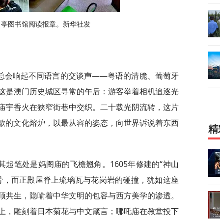
角亭图书馆阅读报章。新华社发
总会响起不同语言的交谈声——粤语的清脆、葡萄牙
这是澳门历史城区寻常的午后：游客举着相机追逐光
庙宇香火在狭窄街巷中交织。二十载光阴流转，这片
停歇的文化熔炉，以最从容的姿态，向世界诉说着东西
精
起笔处是妈阁庙的飞檐翘角。1605年修建的“神山
骨，而正殿屋脊上琉璃瓦与花岗岩的碰撞，犹如这座
顶共生，隐喻着中华文明的包容与西方美学的渗透。
上，雕刻着日本菊花与中文箴言；哪吒庙在教堂投下