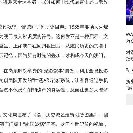
，即将迎来全球学者，探讨如何用现代语言讲述古老故
过残壁，恍惚间听见历史回声。1835年那场大火烧
W
为澳门最具辨识度的符号。这何尝不是一种启示：文
万
重生。正如澳门在回归祖国后，从殖民历史的夹缝中
对
层记忆，因为所有时光的叠加，才构成今天的澳门。
跃
别
。在岗顶剧院举办的“光影叙事”展览，利用全息投影
创团队开发的“世遗AR导览”系统，让游客通过手机
折
“
尝试不仅没有削弱遗产的真实性，反而让更多人理解
，文化局发布了《澳门历史城区建筑测绘图集》。翻
阁庙门楣上“南国波恬”四字。这四个世纪前的祝愿，