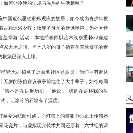
：如何让冷硬的法规与温热的生活相融？
座中国近代思想家郑观应的故居，如今成为青少年教
着古籍沐浴夕晖；玫瑰圣母堂的管风琴声，为社区音
遗盖章游”活动：本地插画师以艺术线条重释22座建
卢家大屋之间。当七八岁的孩子指着圣若瑟修院的青
的根须已深入土壤。
“守望计划”招募了近百名社区导赏员，他们中有退休
十五岁的陈伯在议事亭前地住了大半辈子，如今每周
“我不是在讲解历史，”他说，“我是在讲述我的生
凤
方式，让冰冷的石墙有了温度。
灯至今为航船引路，而灯塔下的监测中心正用传感器
青花瓷片，与虚拟现实技术共同还原着十六世纪的课