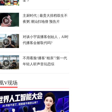
全？
主厨时代 | 最贵大排档双生不
夜粥 潮汕扫地僧 预告片
对谈小宇宙播客创始人，AI时
代播客会被取代吗?
不用看脸!播客“相亲”?新一代
年轻人听声音玩恋综
凰V现场