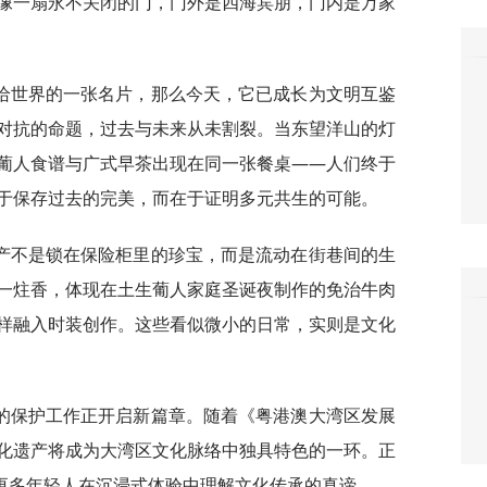
像一扇永不关闭的门，门外是四海宾朋，门内是万家
给世界的一张名片，那么今天，它已成长为文明互鉴
对抗的命题，过去与未来从未割裂。当东望洋山的灯
葡人食谱与广式早茶出现在同一张餐桌——人们终于
于保存过去的完美，而在于证明多元共生的可能。
产不是锁在保险柜里的珍宝，而是流动在街巷间的生
一炷香，体现在土生葡人家庭圣诞夜制作的免治牛肉
样融入时装创作。这些看似微小的日常，实则是文化
的保护工作正开启新篇章。随着《粤港澳大湾区发展
化遗产将成为大湾区文化脉络中独具特色的一环。正
让更多年轻人在沉浸式体验中理解文化传承的真谛。